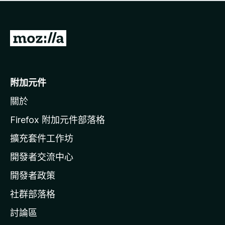
有
評
分
前
往
M
o
附加元件
z
關於
i
l
Firefox 附加元件部落格
l
擴充套件工作坊
a
開發者交流中心
官
網
開發者政策
社群部落格
討論區