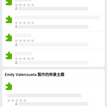
有
目
評
前
分
沒
有
目
評
前
分
沒
有
目
評
前
分
沒
有
目
評
前
分
沒
Emily Valenzuela 製作的佈景主題
有
評
分
目
前