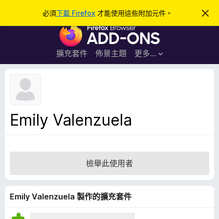
搜
登入
必須
下載 Firefox
才能使用這些附加元件。
忽
略
尋
F
此
通
i
知
r
擴充套件
佈景主題
更多…
e
f
o
x
瀏
Emily Valenzuela
覽
器
附
加
檢舉此使用者
元
件
Emily Valenzuela 製作的擴充套件