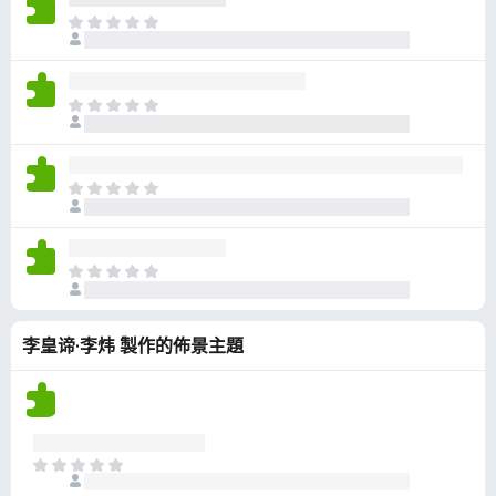
有
目
評
前
分
沒
有
目
評
前
分
沒
有
目
評
前
分
沒
有
目
評
前
分
沒
李皇谛·李炜 製作的佈景主題
有
評
分
目
前