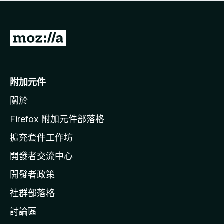
有
評
分
前
往
M
o
附加元件
z
關於
i
l
Firefox 附加元件部落格
l
擴充套件工作坊
a
開發者交流中心
官
網
開發者政策
社群部落格
討論區