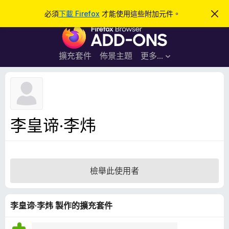
搜
登入
必須
下載 Firefox
才能使用這些附加元件。
忽
略
尋
F
此
通
i
知
r
擴充套件
佈景主題
更多…
e
f
o
x
瀏
李皇谛·李炜
覽
器
附
加
檢舉此使用者
元
件
李皇谛·李炜 製作的擴充套件