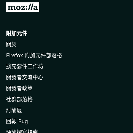
前
往
M
o
附加元件
z
關於
i
l
Firefox 附加元件部落格
l
擴充套件工作坊
a
開發者交流中心
官
網
開發者政策
社群部落格
討論區
回報 Bug
評論撰寫指南