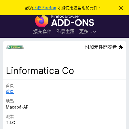
搜
登入
必須
下載 Firefox
才能使用這些附加元件。
忽
略
尋
F
此
通
i
知
r
擴充套件
佈景主題
更多…
e
f
附加元件開發者
o
x
瀏
Linformatica Co
覽
器
首頁
附
首頁
加
元
地點
件
Macapá-AP
職業
T.I.C