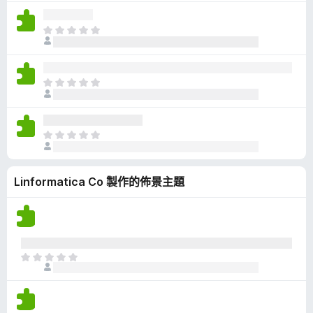
沒
有
目
評
前
分
沒
有
目
評
前
分
沒
有
目
評
前
分
沒
Linformatica Co 製作的佈景主題
有
評
分
目
前
沒
有