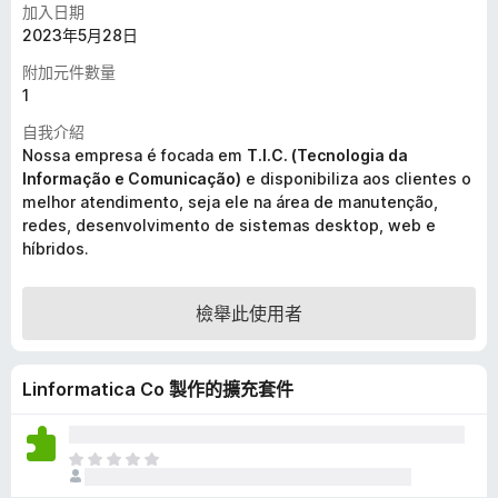
加入日期
2023年5月28日
附加元件數量
1
自我介紹
Nossa empresa é focada em
T.I.C. (Tecnologia da
Informação e Comunicação)
e disponibiliza aos clientes o
melhor atendimento, seja ele na área de manutenção,
redes, desenvolvimento de sistemas desktop, web e
híbridos.
檢舉此使用者
Linformatica Co 製作的擴充套件
目
前