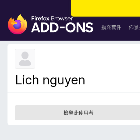
F
i
擴充套件
佈景
r
e
f
o
x
瀏
Lich nguyen
覽
器
附
加
元
檢舉此使用者
件