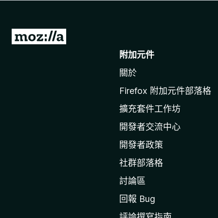
前
往
附加元件
M
關於
o
z
Firefox 附加元件部落格
i
擴充套件工作坊
l
l
開發者交流中心
a
開發者政策
官
社群部落格
網
討論區
回報 Bug
評論撰寫指南