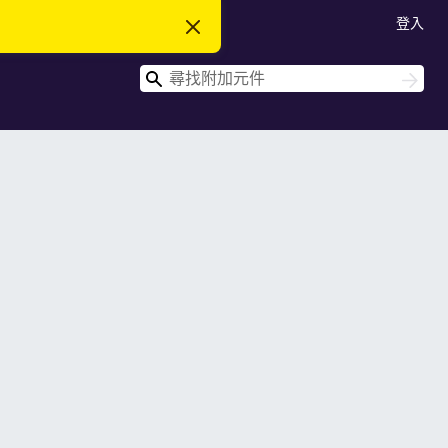
登入
忽
略
此
搜
通
搜
知
尋
尋