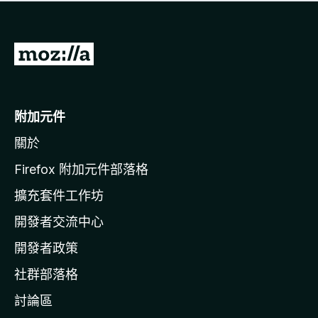
有
評
分
前
往
M
o
附加元件
z
關於
i
l
Firefox 附加元件部落格
l
擴充套件工作坊
a
開發者交流中心
官
網
開發者政策
社群部落格
討論區