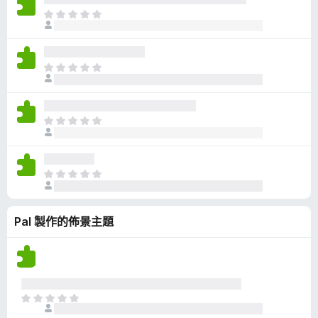
有
目
評
前
分
沒
有
目
評
前
分
沒
有
目
評
前
分
沒
有
目
評
前
分
沒
Pal 製作的佈景主題
有
評
分
目
前