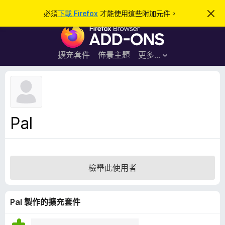
搜
登入
必須
下載 Firefox
才能使用這些附加元件。
忽
略
尋
F
此
通
i
知
r
擴充套件
佈景主題
更多…
e
f
o
x
瀏
Pal
覽
器
附
加
檢舉此使用者
元
件
Pal 製作的擴充套件