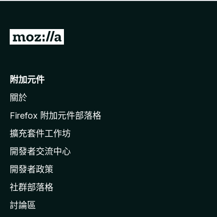
有
評
分
前
往
M
o
附加元件
z
關於
i
l
Firefox 附加元件部落格
l
擴充套件工作坊
a
開發者交流中心
官
網
開發者政策
社群部落格
討論區