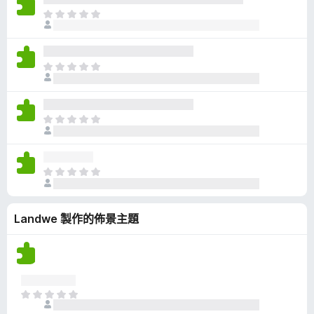
有
目
評
前
分
沒
有
目
評
前
分
沒
有
目
評
前
分
沒
有
目
評
前
分
沒
Landwe 製作的佈景主題
有
評
分
目
前