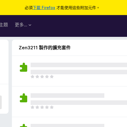
必須
下載 Firefox
才能使用這些附加元件。
主題
更多…
Zen3211 製作的擴充套件
目
前
沒
有
評
分
目
前
沒
有