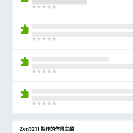
評
分
目
前
沒
有
評
分
目
前
沒
有
評
分
目
前
沒
有
評
分
目
前
沒
有
Zen3211 製作的佈景主題
評