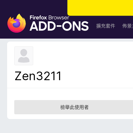
F
i
擴充套件
佈景
r
e
f
o
x
瀏
Zen3211
覽
器
附
加
元
檢舉此使用者
件