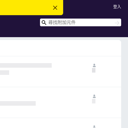
登入
忽
略
此
搜
通
搜
知
尋
尋