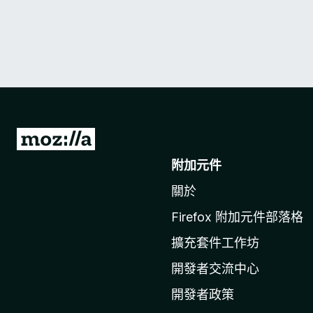
前
往
附加元件
M
關於
o
z
Firefox 附加元件部落格
i
擴充套件工作坊
l
l
開發者交流中心
a
開發者政策
官