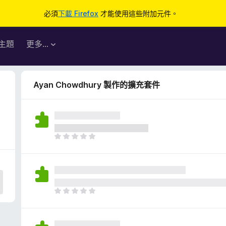
必須
下載 Firefox
才能使用這些附加元件。
主題
更多…
Ayan Chowdhury 製作的擴充套件
目
前
沒
有
評
分
目
前
沒
有