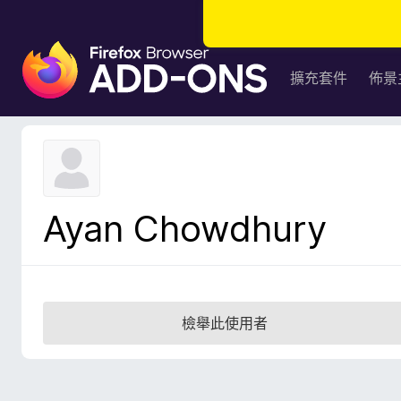
F
i
擴充套件
佈景
r
e
f
o
x
瀏
Ayan Chowdhury
覽
器
附
加
元
檢舉此使用者
件