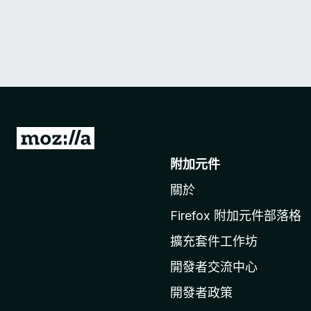
前
往
附加元件
M
關於
o
z
Firefox 附加元件部落格
i
擴充套件工作坊
l
l
開發者交流中心
a
開發者政策
官