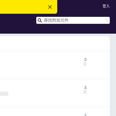
登入
忽
略
此
搜
通
搜
知
尋
尋