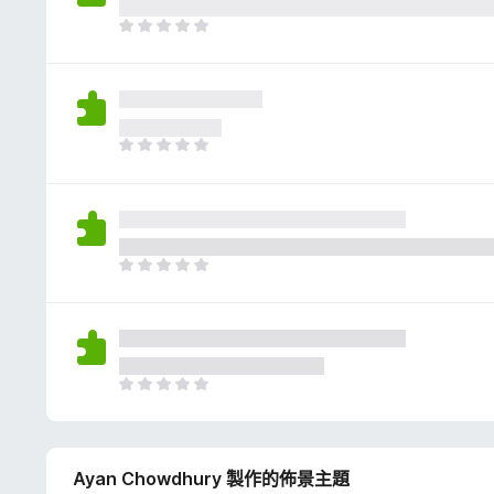
評
分
目
前
沒
有
評
分
目
前
沒
有
評
分
目
前
沒
有
評
分
目
前
沒
有
Ayan Chowdhury 製作的佈景主題
評