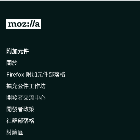
有
評
分
前
往
M
o
附加元件
z
關於
i
l
Firefox 附加元件部落格
l
擴充套件工作坊
a
開發者交流中心
官
網
開發者政策
社群部落格
討論區