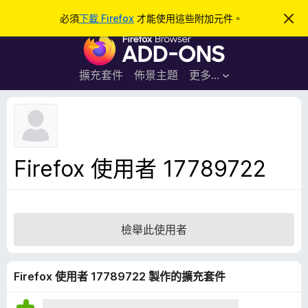
搜
登入
必須
下載 Firefox
才能使用這些附加元件。
忽
略
尋
F
此
通
i
知
r
擴充套件
佈景主題
更多…
e
f
o
x
瀏
Firefox 使用者 17789722
覽
器
附
加
檢舉此使用者
元
件
Firefox 使用者 17789722 製作的擴充套件