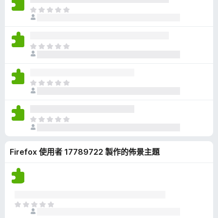
有
目
評
前
分
沒
有
目
評
前
分
沒
有
目
評
前
分
沒
有
目
評
前
分
沒
Firefox 使用者 17789722 製作的佈景主題
有
評
分
目
前