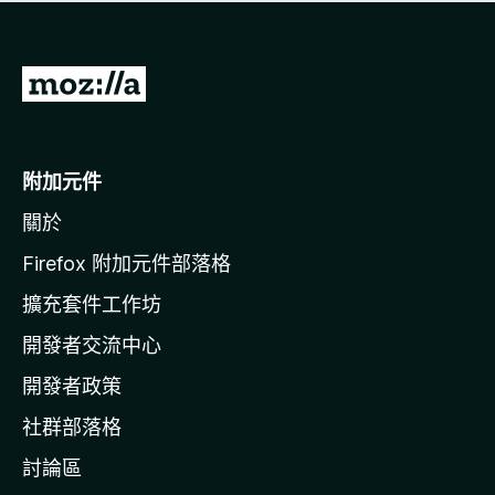
有
評
分
前
往
M
o
附加元件
z
關於
i
l
Firefox 附加元件部落格
l
擴充套件工作坊
a
開發者交流中心
官
網
開發者政策
社群部落格
討論區