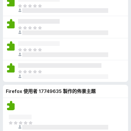
有
目
評
前
分
沒
有
目
評
前
分
沒
有
目
評
前
分
沒
有
目
評
前
分
沒
Firefox 使用者 17749635 製作的佈景主題
有
評
分
目
前