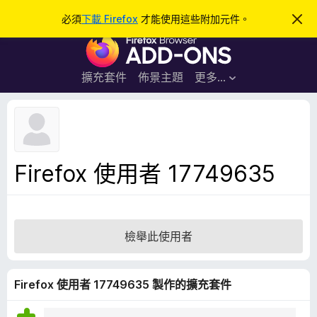
搜
登入
必須
下載 Firefox
才能使用這些附加元件。
忽
略
尋
F
此
通
i
知
r
擴充套件
佈景主題
更多…
e
f
o
x
瀏
Firefox 使用者 17749635
覽
器
附
加
檢舉此使用者
元
件
Firefox 使用者 17749635 製作的擴充套件