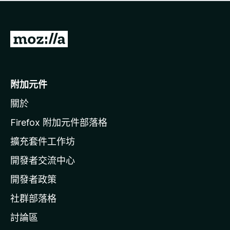
有
評
分
前
往
M
o
附加元件
z
關於
i
l
Firefox 附加元件部落格
l
擴充套件工作坊
a
開發者交流中心
官
網
開發者政策
社群部落格
討論區