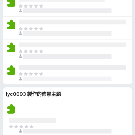
有
目
評
前
分
沒
有
目
評
前
分
沒
有
目
評
前
分
沒
有
目
評
前
分
沒
lyc0093 製作的佈景主題
有
評
分
目
前