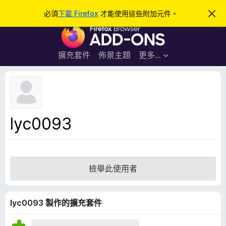
搜
登入
必須
下載 Firefox
才能使用這些附加元件。
忽
略
尋
F
此
通
i
知
r
擴充套件
佈景主題
更多…
e
f
o
x
瀏
lyc0093
覽
器
附
加
檢舉此使用者
元
件
lyc0093 製作的擴充套件