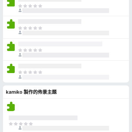
有
目
評
前
分
沒
有
目
評
前
分
沒
有
目
評
前
分
沒
有
目
評
前
分
沒
kamiko 製作的佈景主題
有
評
分
目
前