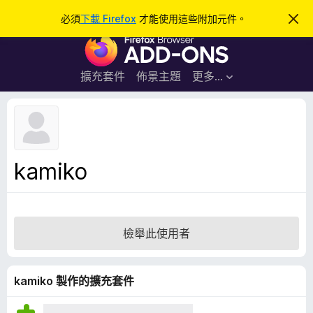
搜
登入
必須
下載 Firefox
才能使用這些附加元件。
忽
略
尋
F
此
通
i
知
r
擴充套件
佈景主題
更多…
e
f
o
x
瀏
kamiko
覽
器
附
加
檢舉此使用者
元
件
kamiko 製作的擴充套件