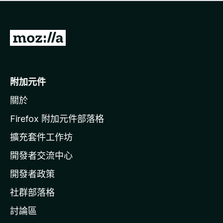
有
評
分
前
往
M
o
附加元件
z
關於
i
l
Firefox 附加元件部落格
l
擴充套件工作坊
a
開發者交流中心
官
網
開發者政策
社群部落格
討論區