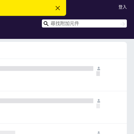
登入
忽
略
此
搜
通
搜
知
尋
尋