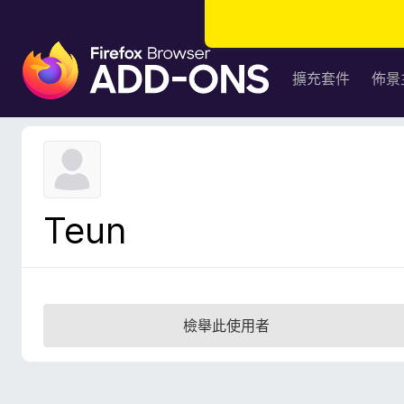
F
i
擴充套件
佈景
r
e
f
o
x
瀏
Teun
覽
器
附
加
元
檢舉此使用者
件