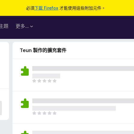
必須
下載 Firefox
才能使用這些附加元件。
主題
更多…
Teun 製作的擴充套件
目
前
沒
有
評
分
目
前
沒
有