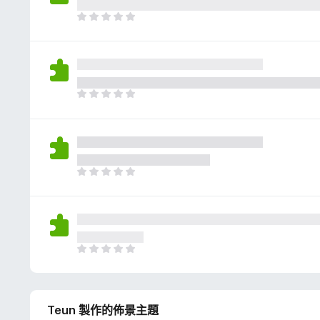
評
分
目
前
沒
有
評
分
目
前
沒
有
評
分
目
前
沒
有
評
分
目
前
沒
有
Teun 製作的佈景主題
評