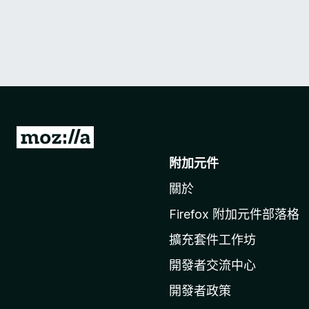
前
往
附加元件
M
關於
o
z
Firefox 附加元件部落格
i
擴充套件工作坊
l
l
開發者交流中心
a
開發者政策
官