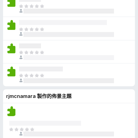
有
目
評
前
分
沒
有
目
評
前
分
沒
有
目
評
前
分
沒
有
目
評
前
分
沒
rjmcnamara 製作的佈景主題
有
評
分
目
前