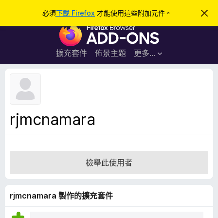
搜
登入
必須
下載 Firefox
才能使用這些附加元件。
忽
略
尋
F
此
通
i
知
r
擴充套件
佈景主題
更多…
e
f
o
x
瀏
rjmcnamara
覽
器
附
加
檢舉此使用者
元
件
rjmcnamara 製作的擴充套件