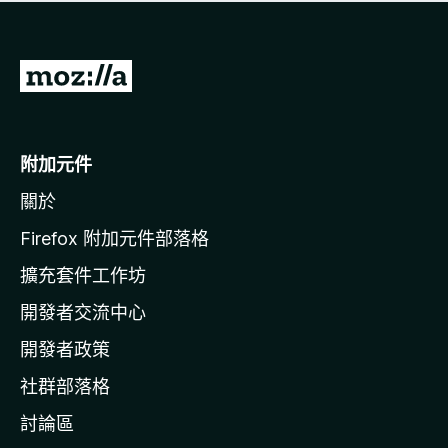
有
評
分
前
往
M
o
附加元件
z
關於
i
l
Firefox 附加元件部落格
l
擴充套件工作坊
a
開發者交流中心
官
網
開發者政策
社群部落格
討論區