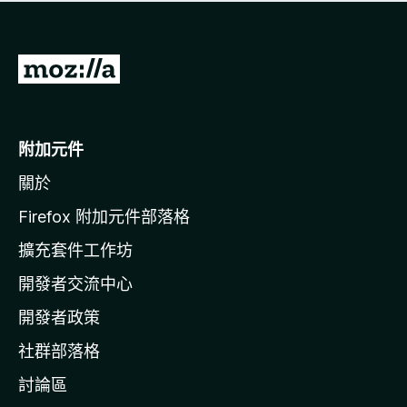
有
評
分
前
往
M
o
附加元件
z
關於
i
l
Firefox 附加元件部落格
l
擴充套件工作坊
a
開發者交流中心
官
網
開發者政策
社群部落格
討論區