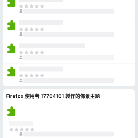
有
目
評
前
分
沒
有
目
評
前
分
沒
有
目
評
前
分
沒
有
目
評
前
分
沒
Firefox 使用者 17704101 製作的佈景主題
有
評
分
目
前