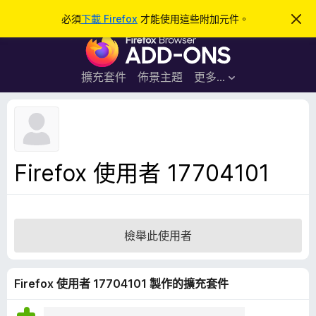
搜
登入
必須
下載 Firefox
才能使用這些附加元件。
忽
略
尋
F
此
通
i
知
r
擴充套件
佈景主題
更多…
e
f
o
x
瀏
Firefox 使用者 17704101
覽
器
附
加
檢舉此使用者
元
件
Firefox 使用者 17704101 製作的擴充套件