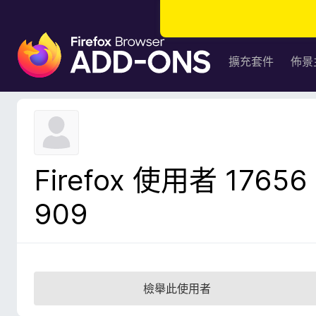
F
i
擴充套件
佈景
r
e
f
o
x
瀏
Firefox 使用者 17656
覽
器
909
附
加
元
件
檢舉此使用者