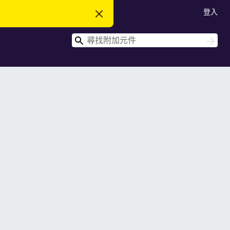
登入
忽
略
此
搜
通
搜
知
尋
尋