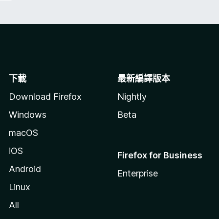
下載
最新編譯版本
Download Firefox
Nightly
Windows
Beta
macOS
iOS
Firefox for Business
Android
Enterprise
Linux
All