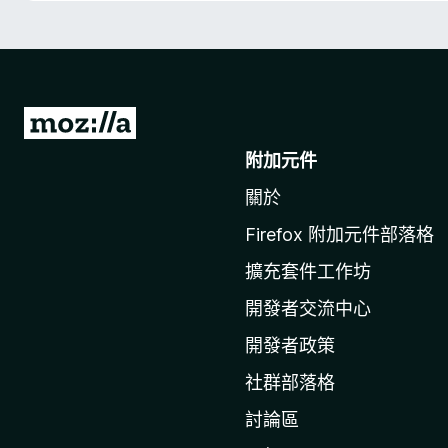
前
往
附加元件
M
關於
o
z
Firefox 附加元件部落格
i
擴充套件工作坊
l
l
開發者交流中心
a
開發者政策
官
社群部落格
網
討論區