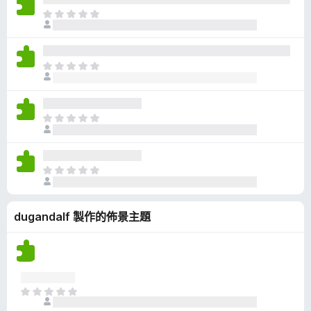
有
目
評
前
分
沒
有
目
評
前
分
沒
有
目
評
前
分
沒
有
目
評
前
分
沒
dugandalf 製作的佈景主題
有
評
分
目
前