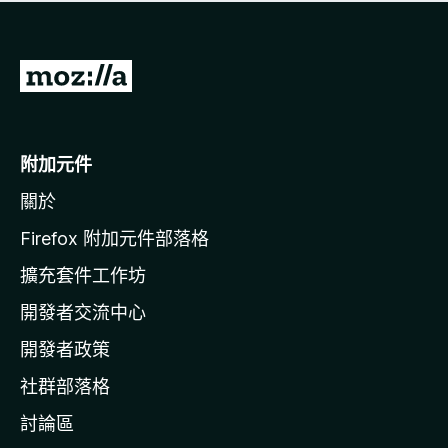
有
評
分
前
往
M
o
附加元件
z
關於
i
l
Firefox 附加元件部落格
l
擴充套件工作坊
a
開發者交流中心
官
網
開發者政策
社群部落格
討論區