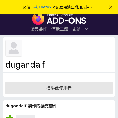
搜
登入
必須
下載 Firefox
才能使用這些附加元件。
忽
略
尋
F
此
通
i
知
r
擴充套件
佈景主題
更多…
e
f
o
x
瀏
dugandalf
覽
器
附
加
檢舉此使用者
元
件
dugandalf 製作的擴充套件