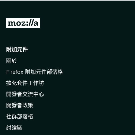
有
評
分
前
往
M
o
附加元件
z
關於
i
l
Firefox 附加元件部落格
l
擴充套件工作坊
a
開發者交流中心
官
網
開發者政策
社群部落格
討論區