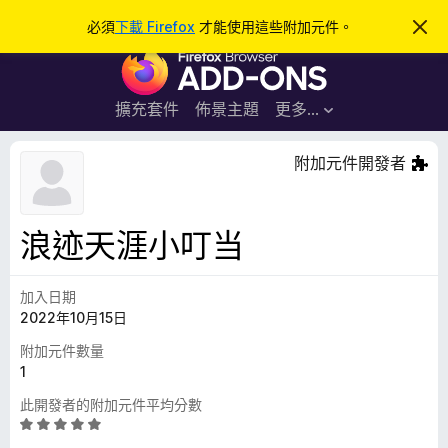
搜
登入
必須
下載 Firefox
才能使用這些附加元件。
忽
略
尋
F
此
通
i
知
r
擴充套件
佈景主題
更多…
e
f
附加元件開發者
o
x
瀏
浪迹天涯小叮当
覽
器
加入日期
附
2022年10月15日
加
元
附加元件數量
件
1
此開發者的附加元件平均分數
評
價