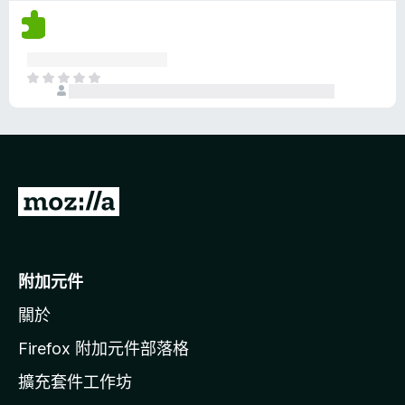
沒
有
評
分
目
前
沒
有
評
分
前
往
M
o
附加元件
z
關於
i
l
Firefox 附加元件部落格
l
擴充套件工作坊
a