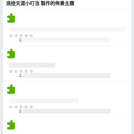
浪迹天涯小叮当 製作的佈景主題
有
評
分
目
前
沒
有
評
分
目
前
沒
有
評
分
目
前
沒
有
評