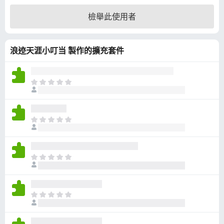
5
檢舉此使用者
分
，
滿
浪迹天涯小叮当 製作的擴充套件
分
5
分
目
前
沒
有
目
評
前
分
沒
有
目
評
前
分
沒
有
目
評
前
分
沒