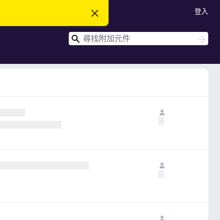
登入
忽
略
此
搜
通
搜
知
尋
尋