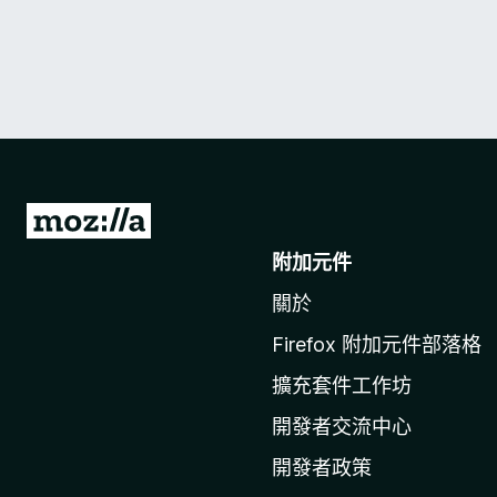
前
往
附加元件
M
關於
o
z
Firefox 附加元件部落格
i
擴充套件工作坊
l
l
開發者交流中心
a
開發者政策
官