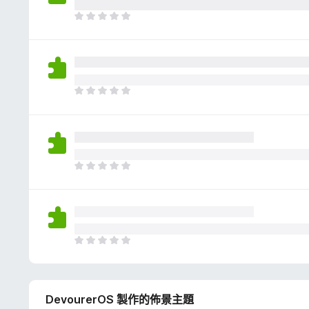
評
分
目
前
沒
有
評
分
目
前
沒
有
評
分
目
前
沒
有
評
分
目
前
沒
有
DevourerOS 製作的佈景主題
評