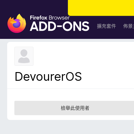
F
i
擴充套件
佈景
r
e
f
o
x
瀏
DevourerOS
覽
器
附
加
元
檢舉此使用者
件