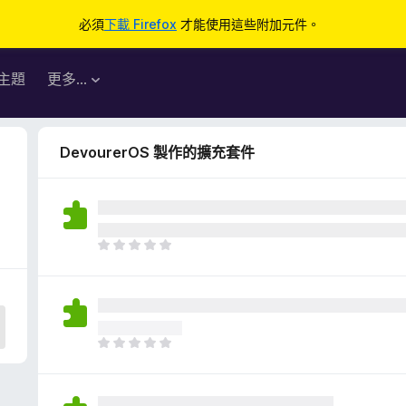
必須
下載 Firefox
才能使用這些附加元件。
主題
更多…
DevourerOS 製作的擴充套件
目
前
沒
有
評
分
目
前
沒
有