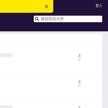
登入
忽
略
此
搜
通
搜
知
尋
尋