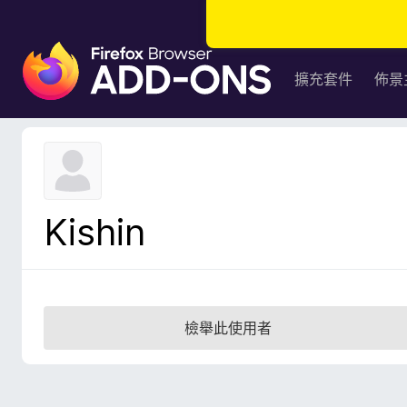
F
i
擴充套件
佈景
r
e
f
o
x
瀏
Kishin
覽
器
附
加
元
檢舉此使用者
件