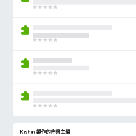
評
分
目
前
沒
有
評
分
目
前
沒
有
評
分
目
前
沒
有
評
分
目
前
沒
有
Kishin 製作的佈景主題
評