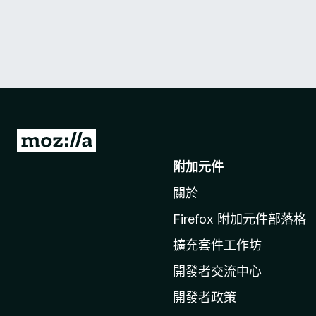
前
往
附加元件
M
關於
o
z
Firefox 附加元件部落格
i
擴充套件工作坊
l
l
開發者交流中心
a
開發者政策
官