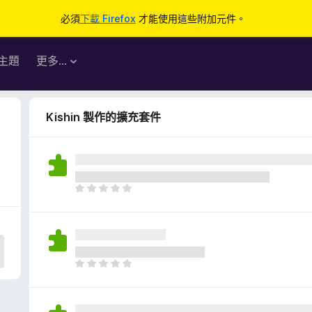
必須
下載 Firefox
才能使用這些附加元件。
主題
更多…
Kishin 製作的擴充套件
目
前
沒
有
評
分
目
前
沒
有