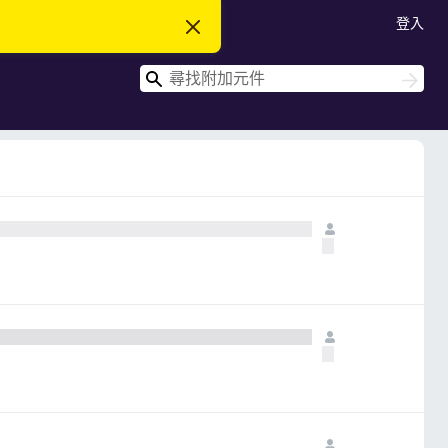
登入
忽
略
此
搜
通
搜
知
尋
尋