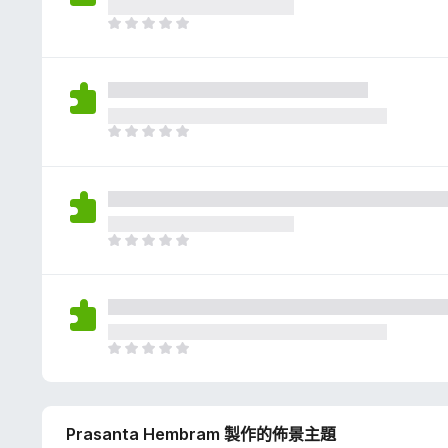
評
分
目
前
沒
有
評
分
目
前
沒
有
評
分
目
前
沒
有
評
分
目
前
沒
有
Prasanta Hembram 製作的佈景主題
評