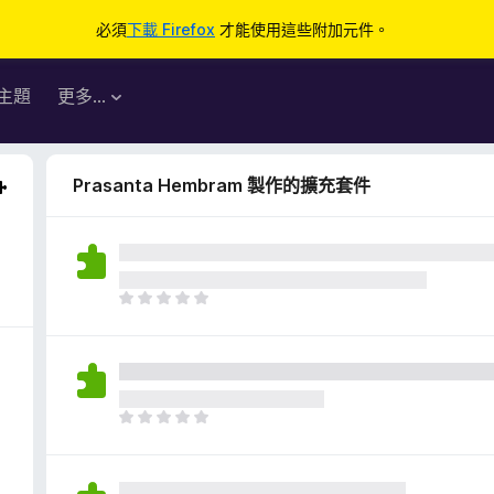
必須
下載 Firefox
才能使用這些附加元件。
主題
更多…
Prasanta Hembram 製作的擴充套件
目
前
沒
有
評
分
目
前
沒
有