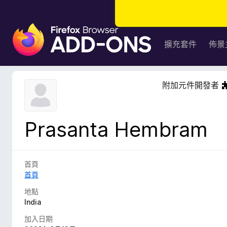
F
i
擴充套件
佈景
r
e
f
附加元件開發者
o
x
瀏
Prasanta Hembram
覽
器
附
加
首頁
元
首頁
件
地點
India
加入日期