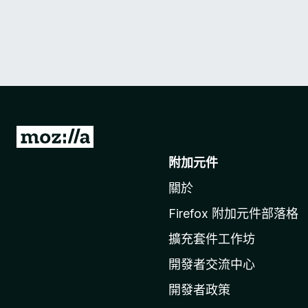
前
往
附加元件
M
關於
o
z
Firefox 附加元件部落格
i
擴充套件工作坊
l
l
開發者交流中心
a
開發者政策
官