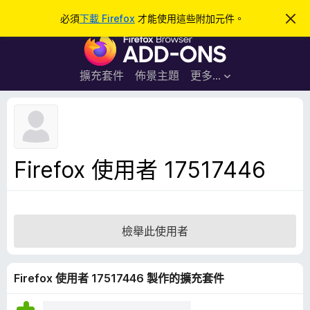
搜
登入
必須
下載 Firefox
才能使用這些附加元件。
忽
略
尋
F
此
通
i
知
r
擴充套件
佈景主題
更多…
e
f
o
x
瀏
Firefox 使用者 17517446
覽
器
附
加
檢舉此使用者
元
件
Firefox 使用者 17517446 製作的擴充套件