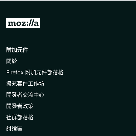
有
評
分
前
往
M
o
附加元件
z
關於
i
l
Firefox 附加元件部落格
l
擴充套件工作坊
a
開發者交流中心
官
網
開發者政策
社群部落格
討論區