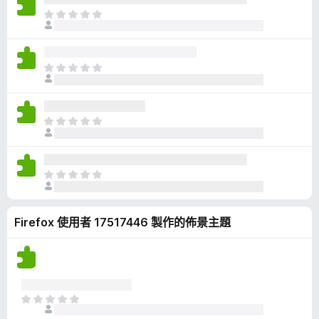
有
目
評
前
分
沒
有
目
評
前
分
沒
有
目
評
前
分
沒
有
目
評
前
分
沒
Firefox 使用者 17517446 製作的佈景主題
有
評
分
目
前