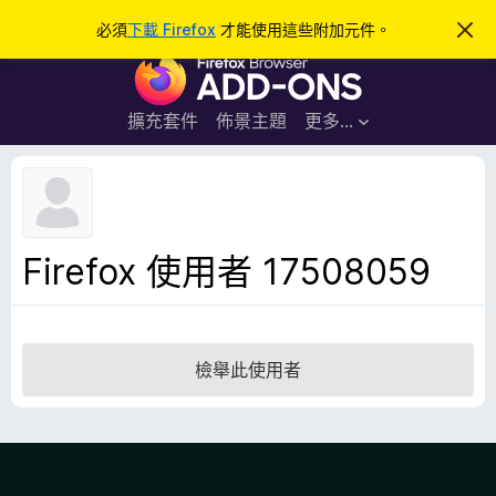
搜
登入
必須
下載 Firefox
才能使用這些附加元件。
忽
略
尋
F
此
通
i
知
r
擴充套件
佈景主題
更多…
e
f
o
x
瀏
Firefox 使用者 17508059
覽
器
附
加
檢舉此使用者
元
件