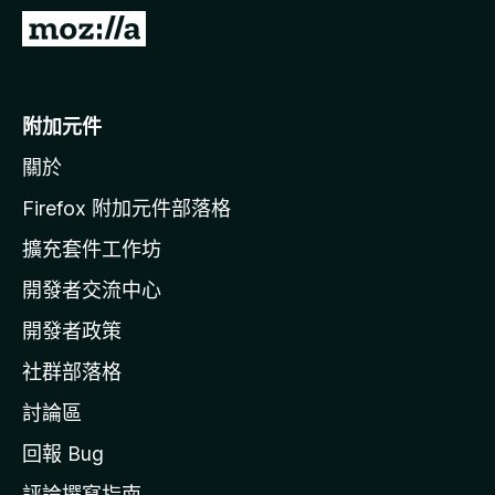
前
往
M
o
附加元件
z
關於
i
l
Firefox 附加元件部落格
l
擴充套件工作坊
a
開發者交流中心
官
網
開發者政策
社群部落格
討論區
回報 Bug
評論撰寫指南