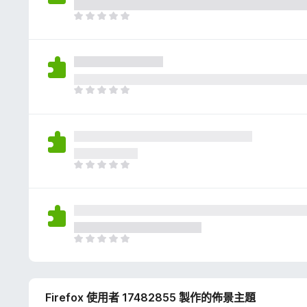
評
分
目
前
沒
有
評
分
目
前
沒
有
評
分
目
前
沒
有
評
分
目
前
沒
有
Firefox 使用者 17482855 製作的佈景主題
評