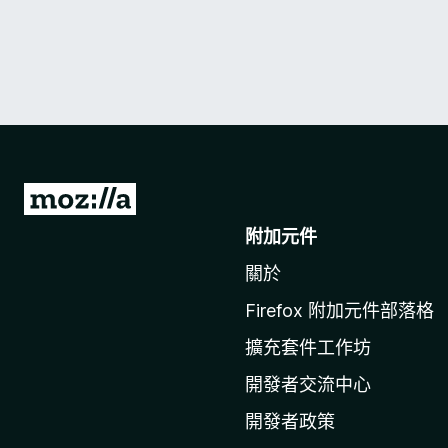
前
往
附加元件
M
關於
o
z
Firefox 附加元件部落格
i
擴充套件工作坊
l
l
開發者交流中心
a
開發者政策
官