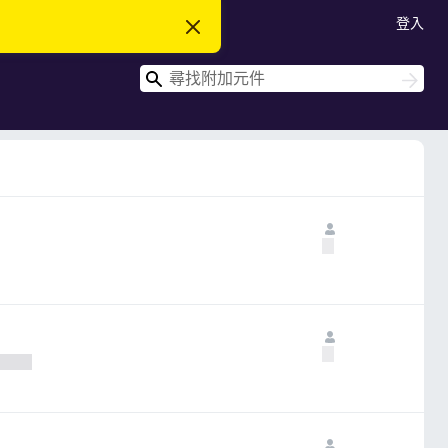
登入
忽
略
此
搜
通
搜
知
尋
尋