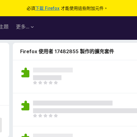
必須
下載 Firefox
才能使用這些附加元件。
主題
更多…
Firefox 使用者 17482855 製作的擴充套件
目
前
沒
有
評
分
目
前
沒
有