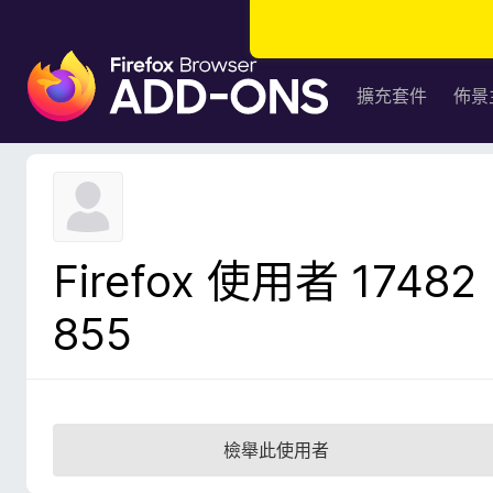
F
i
擴充套件
佈景
r
e
f
o
x
瀏
Firefox 使用者 17482
覽
器
855
附
加
元
件
檢舉此使用者