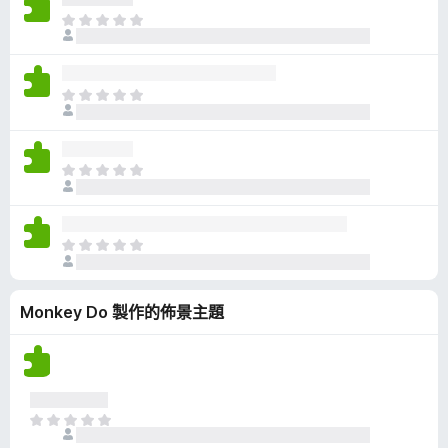
有
目
評
前
分
沒
有
目
評
前
分
沒
有
目
評
前
分
沒
有
目
評
前
分
沒
Monkey Do 製作的佈景主題
有
評
分
目
前