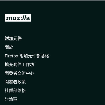
有
評
分
前
往
M
o
附加元件
z
關於
i
l
Firefox 附加元件部落格
l
擴充套件工作坊
a
開發者交流中心
官
網
開發者政策
社群部落格
討論區