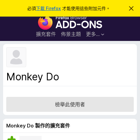
搜
登入
必須
下載 Firefox
才能使用這些附加元件。
忽
略
尋
F
此
通
i
知
r
擴充套件
佈景主題
更多…
e
f
o
x
瀏
Monkey Do
覽
器
附
加
檢舉此使用者
元
件
Monkey Do 製作的擴充套件