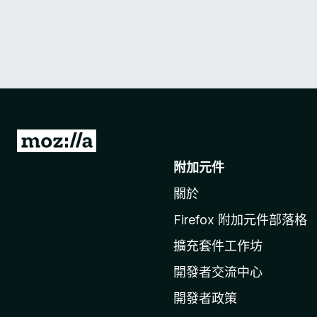
前
往
附加元件
M
關於
o
z
Firefox 附加元件部落格
i
擴充套件工作坊
l
l
開發者交流中心
a
開發者政策
官