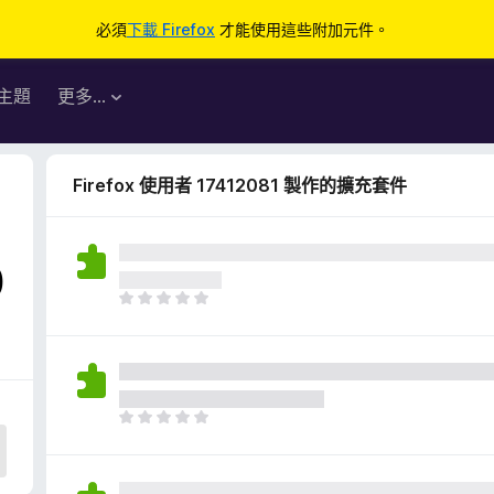
必須
下載 Firefox
才能使用這些附加元件。
主題
更多…
Firefox 使用者 17412081 製作的擴充套件
0
目
前
沒
有
評
分
目
前
沒
有