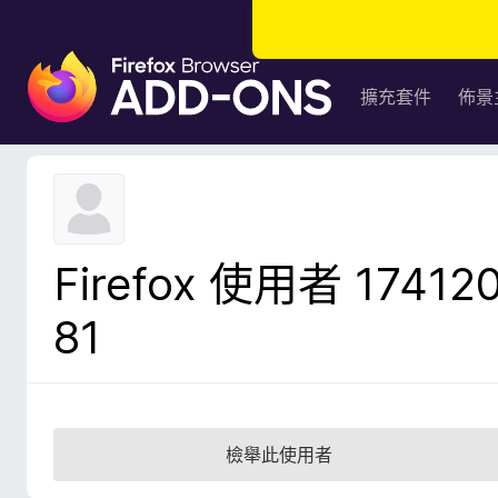
F
i
擴充套件
佈景
r
e
f
o
x
瀏
Firefox 使用者 17412
覽
器
81
附
加
元
件
檢舉此使用者