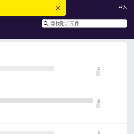
登入
忽
略
此
搜
通
搜
知
尋
尋