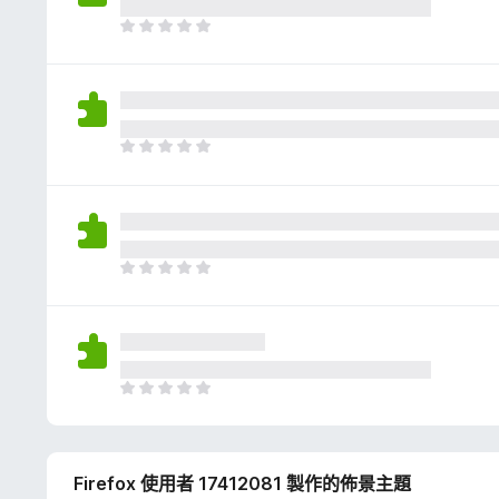
評
分
目
前
沒
有
評
分
目
前
沒
有
評
分
目
前
沒
有
評
分
目
前
沒
有
Firefox 使用者 17412081 製作的佈景主題
評