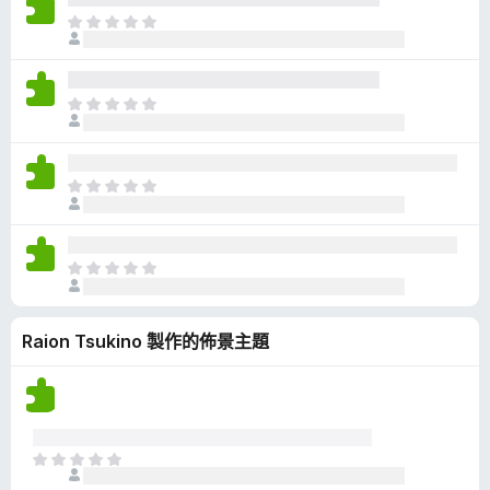
有
目
評
前
分
沒
有
目
評
前
分
沒
有
目
評
前
分
沒
有
目
評
前
分
沒
Raion Tsukino 製作的佈景主題
有
評
分
目
前