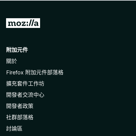
有
評
分
前
往
M
o
附加元件
z
關於
i
l
Firefox 附加元件部落格
l
擴充套件工作坊
a
開發者交流中心
官
網
開發者政策
社群部落格
討論區