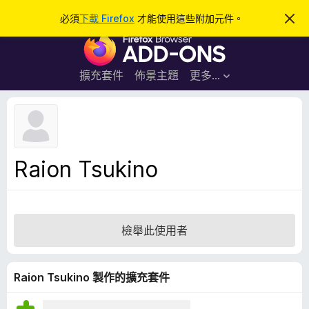
搜
登入
必須
下載 Firefox
才能使用這些附加元件。
忽
略
尋
F
此
通
i
知
r
擴充套件
佈景主題
更多…
e
f
o
x
瀏
Raion Tsukino
覽
器
附
加
檢舉此使用者
元
件
Raion Tsukino 製作的擴充套件