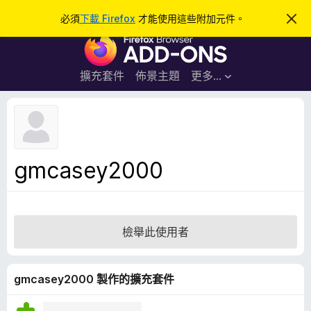
搜
登入
必須
下載 Firefox
才能使用這些附加元件。
忽
略
尋
F
此
通
i
知
r
擴充套件
佈景主題
更多…
e
f
o
x
瀏
gmcasey2000
覽
器
附
加
檢舉此使用者
元
件
gmcasey2000 製作的擴充套件