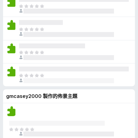
有
目
評
前
分
沒
有
目
評
前
分
沒
有
目
評
前
分
沒
有
目
評
前
分
沒
gmcasey2000 製作的佈景主題
有
評
分
目
前