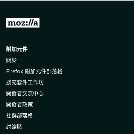
有
評
分
前
往
M
o
附加元件
z
關於
i
l
Firefox 附加元件部落格
l
擴充套件工作坊
a
開發者交流中心
官
網
開發者政策
社群部落格
討論區