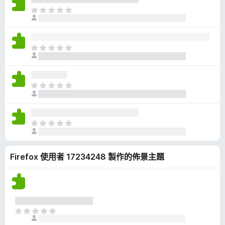
有
目
評
前
分
沒
有
目
評
前
分
沒
有
目
評
前
分
沒
有
目
評
前
分
沒
Firefox 使用者 17234248 製作的佈景主題
有
評
分
目
前