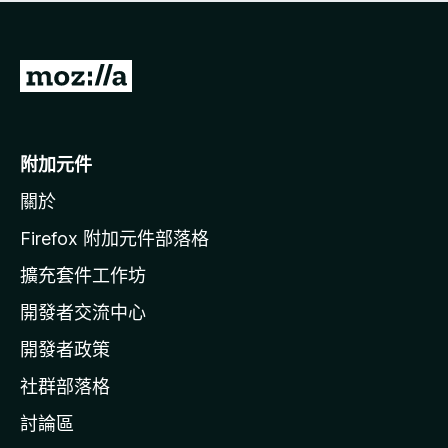
有
評
分
前
往
M
o
附加元件
z
關於
i
l
Firefox 附加元件部落格
l
擴充套件工作坊
a
開發者交流中心
官
網
開發者政策
社群部落格
討論區