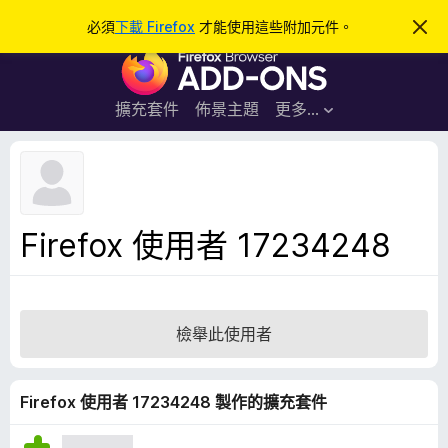
搜
登入
必須
下載 Firefox
才能使用這些附加元件。
忽
略
尋
F
此
通
i
知
r
擴充套件
佈景主題
更多…
e
f
o
x
瀏
Firefox 使用者 17234248
覽
器
附
加
檢舉此使用者
元
件
Firefox 使用者 17234248 製作的擴充套件