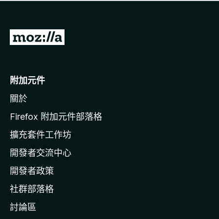
有
評
分
前
往
M
o
附加元件
z
關於
i
l
Firefox 附加元件部落格
l
擴充套件工作坊
a
開發者交流中心
官
網
開發者政策
社群部落格
討論區