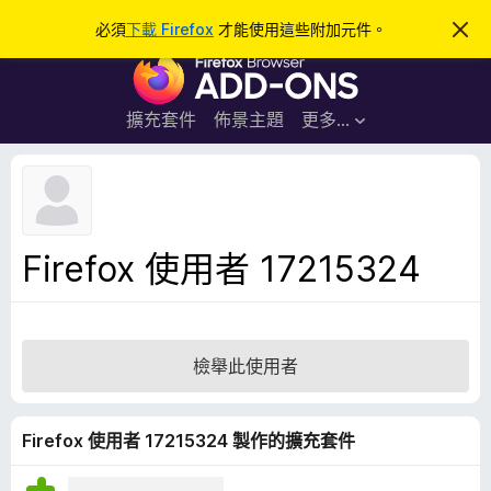
搜
登入
必須
下載 Firefox
才能使用這些附加元件。
忽
略
尋
F
此
通
i
知
r
擴充套件
佈景主題
更多…
e
f
o
x
瀏
Firefox 使用者 17215324
覽
器
附
加
檢舉此使用者
元
件
Firefox 使用者 17215324 製作的擴充套件