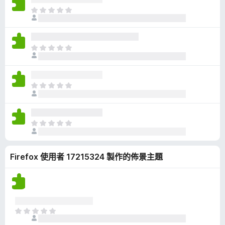
有
目
評
前
分
沒
有
目
評
前
分
沒
有
目
評
前
分
沒
有
目
評
前
分
沒
Firefox 使用者 17215324 製作的佈景主題
有
評
分
目
前