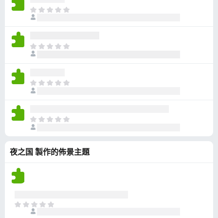
有
目
評
前
分
沒
有
目
評
前
分
沒
有
目
評
前
分
沒
有
目
評
前
分
沒
夜之国 製作的佈景主題
有
評
分
目
前