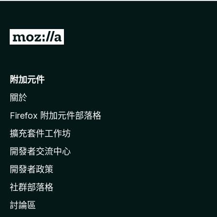
有
評
分
前
往
M
o
附加元件
z
關於
i
l
Firefox 附加元件部落格
l
擴充套件工作坊
a
開發者交流中心
官
網
開發者政策
社群部落格
討論區