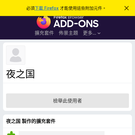
搜
登入
必須
下載 Firefox
才能使用這些附加元件。
忽
略
尋
F
此
通
i
知
r
擴充套件
佈景主題
更多…
e
f
o
x
瀏
夜之国
覽
器
附
加
檢舉此使用者
元
件
夜之国 製作的擴充套件