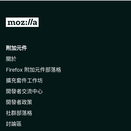
有
評
分
前
往
M
o
附加元件
z
關於
i
l
Firefox 附加元件部落格
l
擴充套件工作坊
a
開發者交流中心
官
網
開發者政策
社群部落格
討論區