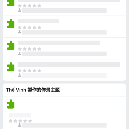
有
目
評
前
分
沒
有
目
評
前
分
沒
有
目
評
前
分
沒
有
目
評
前
分
沒
Thế Vinh 製作的佈景主題
有
評
分
目
前