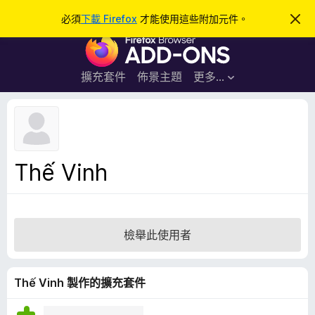
搜
登入
必須
下載 Firefox
才能使用這些附加元件。
忽
略
尋
F
此
通
i
知
r
擴充套件
佈景主題
更多…
e
f
o
x
瀏
Thế Vinh
覽
器
附
加
檢舉此使用者
元
件
Thế Vinh 製作的擴充套件