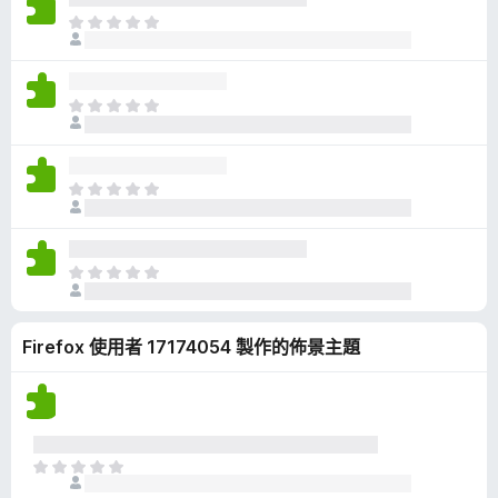
有
目
評
前
分
沒
有
目
評
前
分
沒
有
目
評
前
分
沒
有
目
評
前
分
沒
Firefox 使用者 17174054 製作的佈景主題
有
評
分
目
前