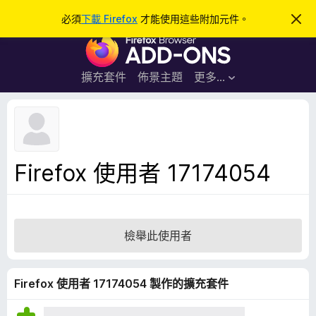
搜
登入
必須
下載 Firefox
才能使用這些附加元件。
忽
略
尋
F
此
通
i
知
r
擴充套件
佈景主題
更多…
e
f
o
x
瀏
Firefox 使用者 17174054
覽
器
附
加
檢舉此使用者
元
件
Firefox 使用者 17174054 製作的擴充套件