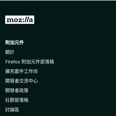
有
評
分
前
往
M
o
附加元件
z
關於
i
l
Firefox 附加元件部落格
l
擴充套件工作坊
a
開發者交流中心
官
網
開發者政策
社群部落格
討論區