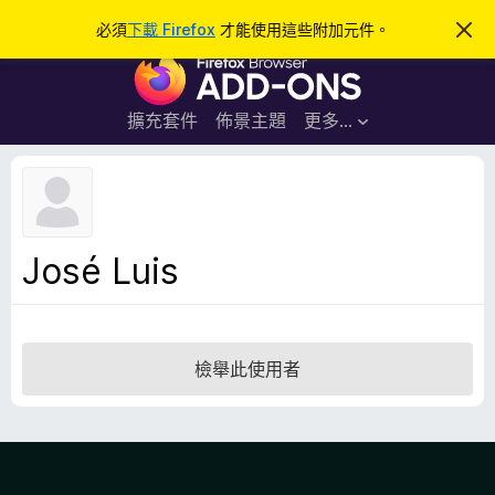
搜
登入
必須
下載 Firefox
才能使用這些附加元件。
忽
略
尋
F
此
通
i
知
r
擴充套件
佈景主題
更多…
e
f
o
x
瀏
José Luis
覽
器
附
加
檢舉此使用者
元
件