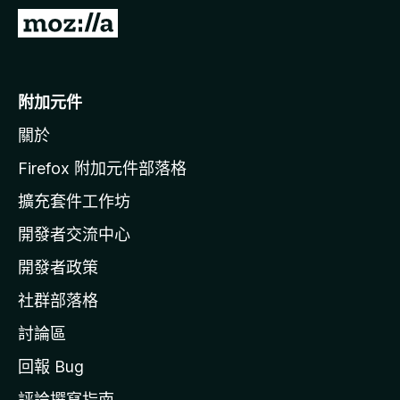
前
往
M
o
附加元件
z
關於
i
l
Firefox 附加元件部落格
l
擴充套件工作坊
a
開發者交流中心
官
網
開發者政策
社群部落格
討論區
回報 Bug
評論撰寫指南