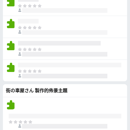
有
目
評
前
分
沒
有
目
評
前
分
沒
有
目
評
前
分
沒
有
目
評
前
分
沒
街の車屋さん 製作的佈景主題
有
評
分
目
前