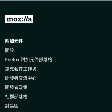
有
評
分
前
往
M
o
附加元件
z
關於
i
l
Firefox 附加元件部落格
l
擴充套件工作坊
a
開發者交流中心
官
網
開發者政策
社群部落格
討論區