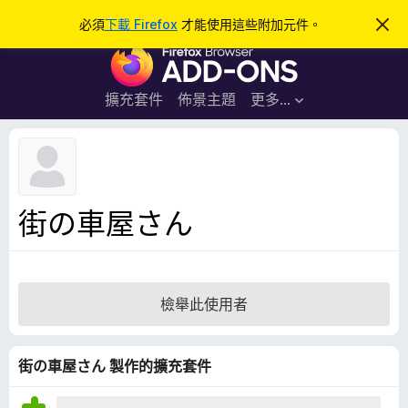
搜
登入
必須
下載 Firefox
才能使用這些附加元件。
忽
略
尋
F
此
通
i
知
r
擴充套件
佈景主題
更多…
e
f
o
x
瀏
街の車屋さん
覽
器
附
加
檢舉此使用者
元
件
街の車屋さん 製作的擴充套件