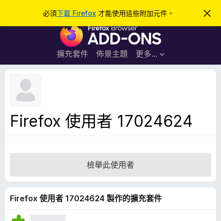
搜
登入
必須
下載 Firefox
才能使用這些附加元件。
忽
略
尋
F
此
通
i
知
r
擴充套件
佈景主題
更多…
e
f
o
x
瀏
Firefox 使用者 17024624
覽
器
附
加
檢舉此使用者
元
件
Firefox 使用者 17024624 製作的擴充套件