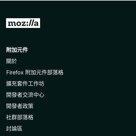
有
評
分
前
往
M
o
附加元件
z
關於
i
l
Firefox 附加元件部落格
l
擴充套件工作坊
a
開發者交流中心
官
網
開發者政策
社群部落格
討論區