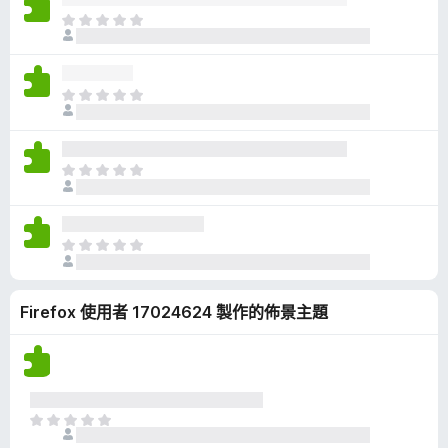
有
目
評
前
分
沒
有
目
評
前
分
沒
有
目
評
前
分
沒
有
目
評
前
分
沒
Firefox 使用者 17024624 製作的佈景主題
有
評
分
目
前