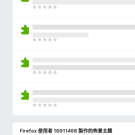
評
分
目
前
沒
有
評
分
目
前
沒
有
評
分
目
前
沒
有
評
分
目
前
沒
有
Firefox 使用者 16911468 製作的佈景主題
評