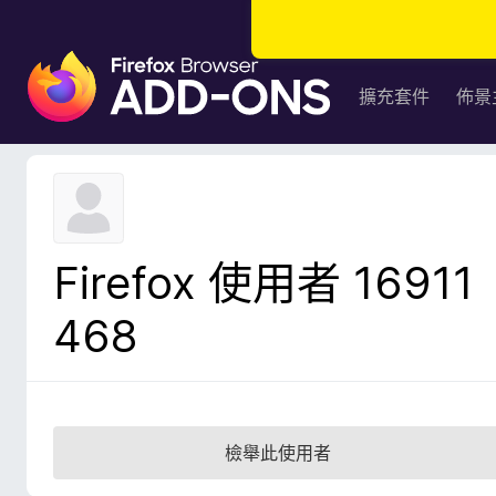
F
i
擴充套件
佈景
r
e
f
o
x
瀏
Firefox 使用者 16911
覽
器
468
附
加
元
件
檢舉此使用者