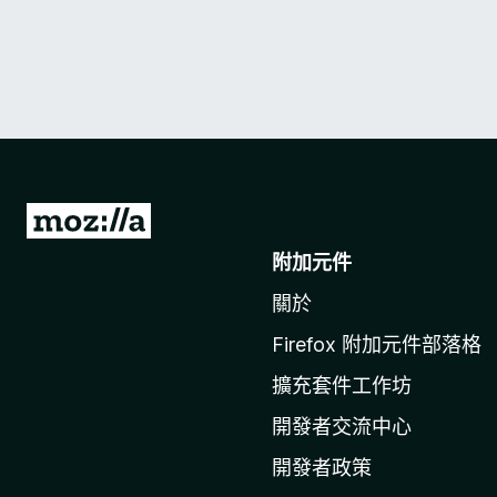
前
往
附加元件
M
關於
o
z
Firefox 附加元件部落格
i
擴充套件工作坊
l
l
開發者交流中心
a
開發者政策
官