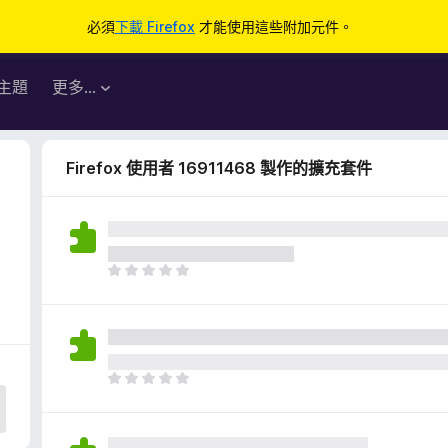
必須
下載 Firefox
才能使用這些附加元件。
主題
更多…
Firefox 使用者 16911468 製作的擴充套件
目
前
沒
有
評
分
目
前
沒
有