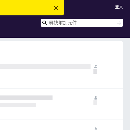
登入
忽
略
此
搜
通
搜
知
尋
尋