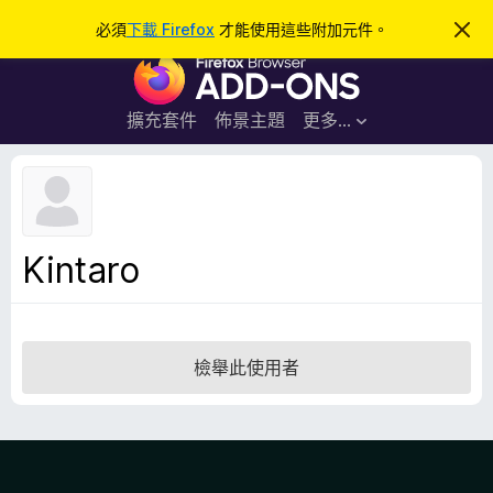
搜
登入
必須
下載 Firefox
才能使用這些附加元件。
忽
略
尋
F
此
通
i
知
r
擴充套件
佈景主題
更多…
e
f
o
x
瀏
Kintaro
覽
器
附
加
檢舉此使用者
元
件