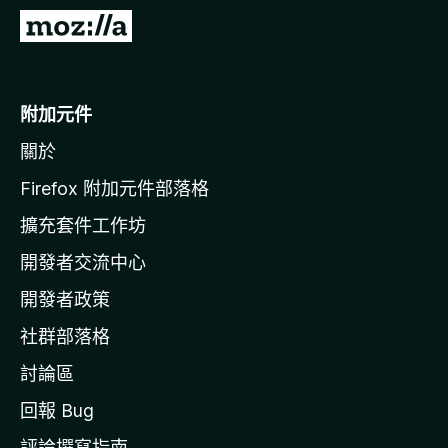
前
往
M
o
附加元件
z
關於
i
l
Firefox 附加元件部落格
l
擴充套件工作坊
a
開發者交流中心
官
網
開發者政策
社群部落格
討論區
回報 Bug
評論撰寫指南