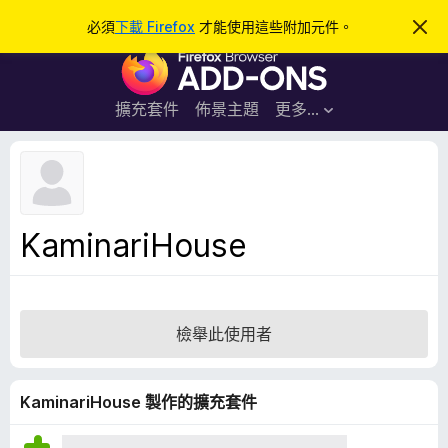
搜
登入
必須
下載 Firefox
才能使用這些附加元件。
忽
略
尋
F
此
通
i
知
r
擴充套件
佈景主題
更多…
e
f
o
x
瀏
KaminariHouse
覽
器
附
加
檢舉此使用者
元
件
KaminariHouse 製作的擴充套件