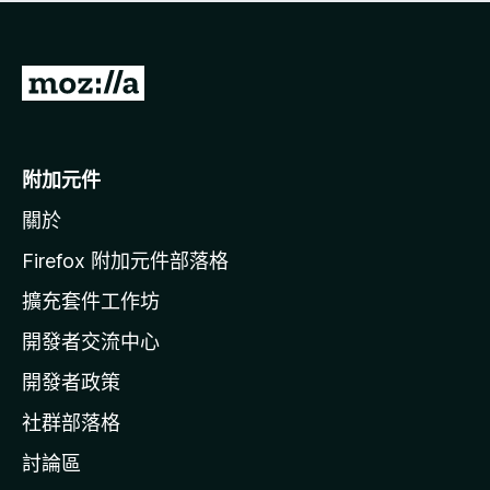
有
評
分
前
往
M
o
附加元件
z
關於
i
l
Firefox 附加元件部落格
l
擴充套件工作坊
a
開發者交流中心
官
網
開發者政策
社群部落格
討論區