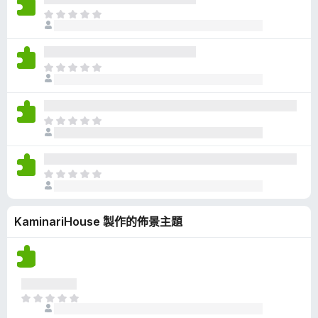
有
目
評
前
分
沒
有
目
評
前
分
沒
有
目
評
前
分
沒
有
目
評
前
分
沒
KaminariHouse 製作的佈景主題
有
評
分
目
前