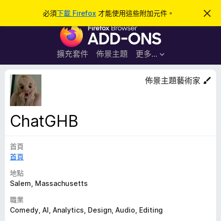
搜
登入
必須
下載 Firefox
才能使用這些附加元件。
忽
略
尋
F
此
通
i
知
r
擴充套件
佈景主題
更多…
e
f
佈景主題藝術家
o
x
瀏
ChatGHB
覽
器
首頁
附
首頁
加
元
地點
件
Salem, Massachusetts
職業
Comedy, AI, Analytics, Design, Audio, Editing