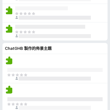
前
分
沒
有
目
評
前
分
沒
有
目
評
前
分
沒
ChatGHB 製作的佈景主題
有
評
分
目
前
沒
有
評
分
目
前