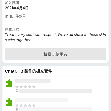
加入日期
2021年4月4日
附加元件數量
1
自我介紹
𝘛𝘳𝘦𝘢𝘵 𝘦𝘷𝘦𝘳𝘺 𝘴𝘰𝘶𝘭 𝘸𝘪𝘵𝘩 𝘳𝘦𝘴𝘱𝘦𝘤𝘵. 𝘞𝘦'𝘳𝘦 𝘢𝘭𝘭 𝘴𝘵𝘶𝘤𝘬 𝘪𝘯 𝘵𝘩𝘦𝘴𝘦 𝘴𝘬𝘪𝘯
𝘴𝘢𝘤𝘬𝘴 𝘵𝘰𝘨𝘦𝘵𝘩𝘦𝘳.
檢舉此使用者
ChatGHB 製作的擴充套件
目
前
沒
有
目
評