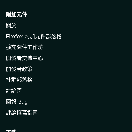
M
o
附加元件
z
關於
i
l
Firefox 附加元件部落格
l
擴充套件工作坊
a
開發者交流中心
官
網
開發者政策
社群部落格
討論區
回報 Bug
評論撰寫指南