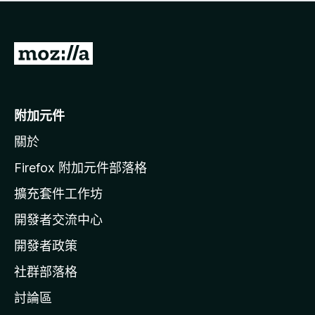
有
評
分
前
往
M
o
附加元件
z
關於
i
l
Firefox 附加元件部落格
l
擴充套件工作坊
a
開發者交流中心
官
網
開發者政策
社群部落格
討論區