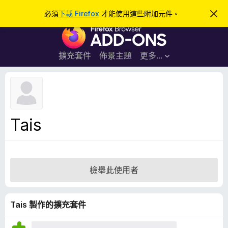
搜
登入
必須
下載 Firefox
才能使用這些附加元件。
忽
略
尋
F
此
通
i
知
r
擴充套件
佈景主題
更多…
e
f
o
x
瀏
Tais
覽
器
附
加
檢舉此使用者
元
件
Tais 製作的擴充套件