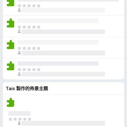
有
目
評
前
分
沒
有
目
評
前
分
沒
有
目
評
前
分
沒
有
目
評
前
分
沒
Tais 製作的佈景主題
有
評
分
目
前