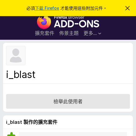
搜
登入
必須
下載 Firefox
才能使用這些附加元件。
忽
略
尋
F
此
通
i
知
r
擴充套件
佈景主題
更多…
e
f
o
x
瀏
i_blast
覽
器
附
加
檢舉此使用者
元
件
i_blast 製作的擴充套件