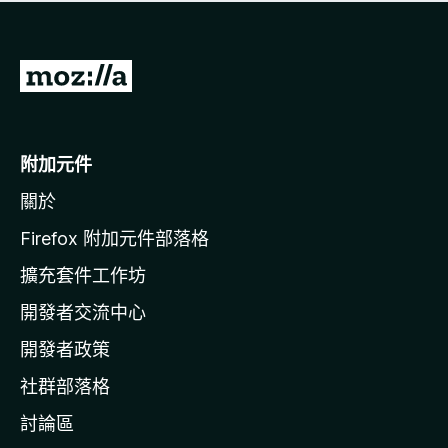
有
評
分
前
往
M
o
附加元件
z
關於
i
l
Firefox 附加元件部落格
l
擴充套件工作坊
a
開發者交流中心
官
網
開發者政策
社群部落格
討論區