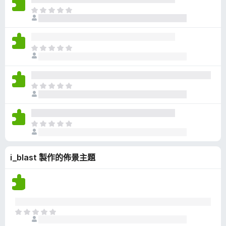
有
目
評
前
分
沒
有
目
評
前
分
沒
有
目
評
前
分
沒
有
目
評
前
分
沒
i_blast 製作的佈景主題
有
評
分
目
前