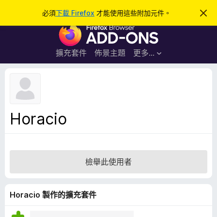
搜
登入
必須
下載 Firefox
才能使用這些附加元件。
忽
略
尋
F
此
通
i
知
r
擴充套件
佈景主題
更多…
e
f
o
x
瀏
Horacio
覽
器
附
加
檢舉此使用者
元
件
Horacio 製作的擴充套件