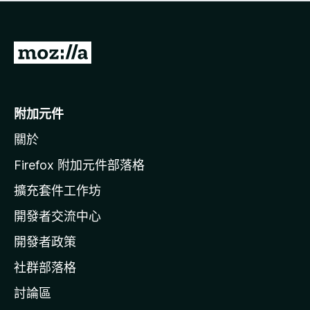
有
評
分
前
往
M
o
附加元件
z
關於
i
l
Firefox 附加元件部落格
l
擴充套件工作坊
a
開發者交流中心
官
網
開發者政策
社群部落格
討論區