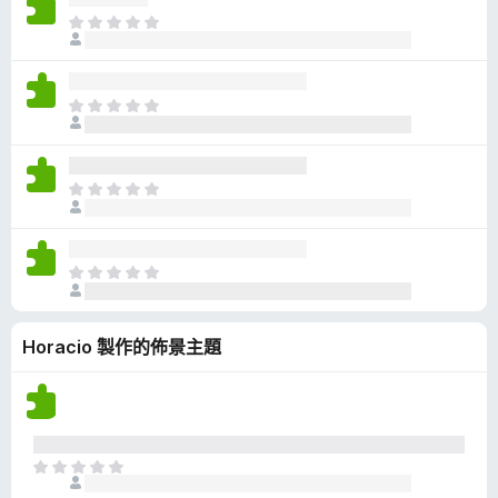
有
目
評
前
分
沒
有
目
評
前
分
沒
有
目
評
前
分
沒
有
目
評
前
分
沒
Horacio 製作的佈景主題
有
評
分
目
前