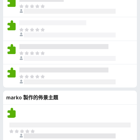
有
目
評
前
分
沒
有
目
評
前
分
沒
有
目
評
前
分
沒
有
目
評
前
分
沒
marko 製作的佈景主題
有
評
分
目
前