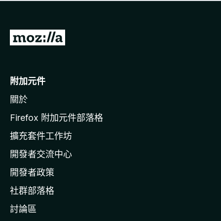
有
評
分
前
往
M
o
附加元件
z
關於
i
l
Firefox 附加元件部落格
l
擴充套件工作坊
a
開發者交流中心
官
網
開發者政策
社群部落格
討論區