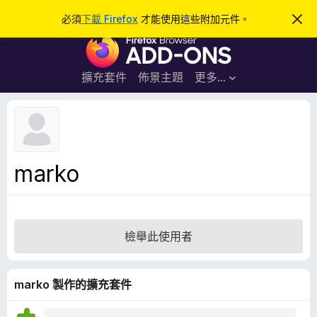
搜
登入
必須
下載 Firefox
才能使用這些附加元件。
忽
略
尋
F
此
通
i
知
r
擴充套件
佈景主題
更多…
e
f
o
x
瀏
marko
覽
器
附
加
檢舉此使用者
元
件
marko 製作的擴充套件