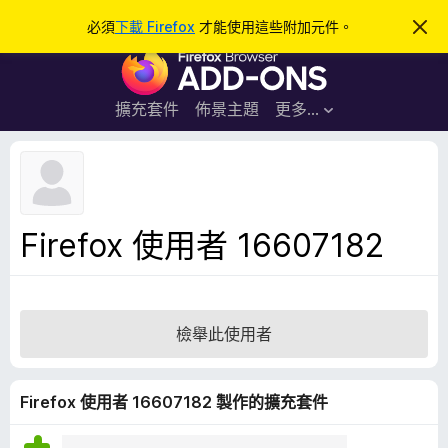
搜
登入
必須
下載 Firefox
才能使用這些附加元件。
忽
略
尋
F
此
通
i
知
r
擴充套件
佈景主題
更多…
e
f
o
x
瀏
Firefox 使用者 16607182
覽
器
附
加
檢舉此使用者
元
件
Firefox 使用者 16607182 製作的擴充套件