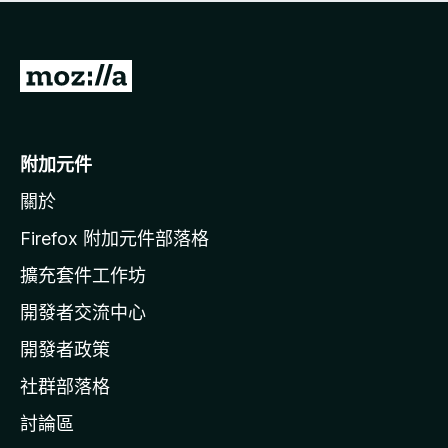
有
評
分
前
往
M
o
附加元件
z
關於
i
l
Firefox 附加元件部落格
l
擴充套件工作坊
a
開發者交流中心
官
網
開發者政策
社群部落格
討論區