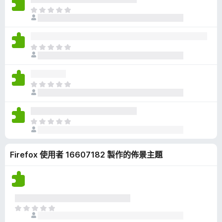
有
目
評
前
分
沒
有
目
評
前
分
沒
有
目
評
前
分
沒
有
目
評
前
分
沒
Firefox 使用者 16607182 製作的佈景主題
有
評
分
目
前