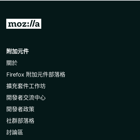
有
評
分
前
往
M
o
附加元件
z
關於
i
l
Firefox 附加元件部落格
l
擴充套件工作坊
a
開發者交流中心
官
網
開發者政策
社群部落格
討論區