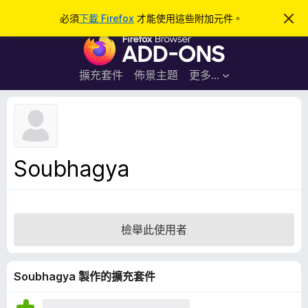
搜
登入
必須
下載 Firefox
才能使用這些附加元件。
忽
略
尋
F
此
通
i
知
r
擴充套件
佈景主題
更多…
e
f
o
x
瀏
Soubhagya
覽
器
附
加
檢舉此使用者
元
件
Soubhagya 製作的擴充套件