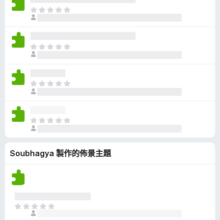
有
目
評
前
分
沒
有
目
評
前
分
沒
有
目
評
前
分
沒
有
目
評
前
分
沒
Soubhagya 製作的佈景主題
有
評
分
目
前