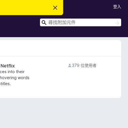
登入
忽
略
此
搜
通
搜
知
尋
尋
Netflix
379 位使用者
es into their
 hovering words
itles.