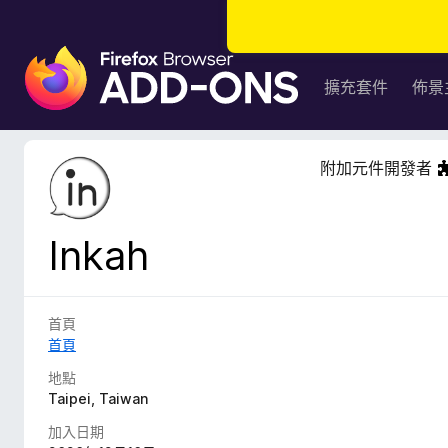
F
i
擴充套件
佈景
r
e
f
附加元件開發者
o
x
瀏
Inkah
覽
器
附
加
首頁
元
首頁
件
地點
Taipei, Taiwan
加入日期