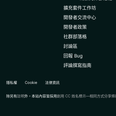
i
擴充套件工作坊
l
l
開發者交流中心
a
開發者政策
官
社群部落格
網
討論區
回報 Bug
評論撰寫指南
隱私權
Cookie
法律資訊
除另有
註明
外，本站內容皆採用
創用 CC 姓名標示—相同方式分享條款