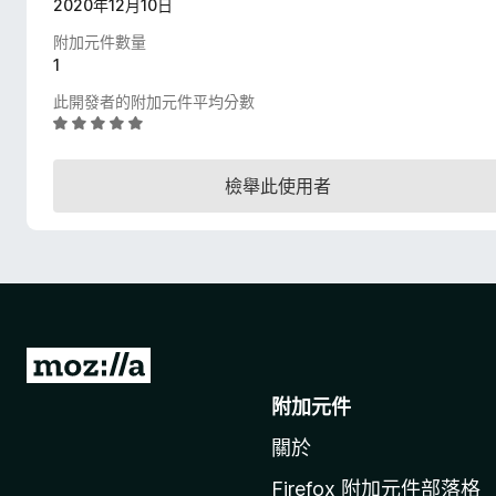
2020年12月10日
附加元件數量
1
此開發者的附加元件平均分數
評
價
4
檢舉此使用者
.
9
分
，
滿
分
5
分
前
往
附加元件
M
關於
o
z
Firefox 附加元件部落格