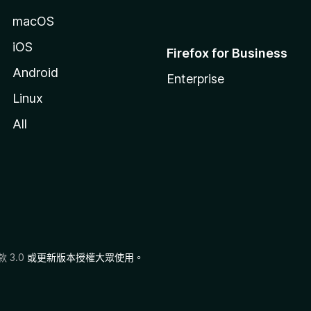
macOS
iOS
Firefox for Business
Android
Enterprise
Linux
All
 3.0
或更新版本授權大眾使用。