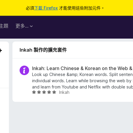
必須
下載 Firefox
才能使用這些附加元件。
主題
更多…
Inkah 製作的擴充套件
Inkah: Learn Chinese & Korean on the Web & 
Look up Chinese &amp; Korean words. Split sentenc
individual words. Learn while browsing the web by
and learn from Youtube and Netflix with double subt
Inkah
評
價
4
.
9
分
，