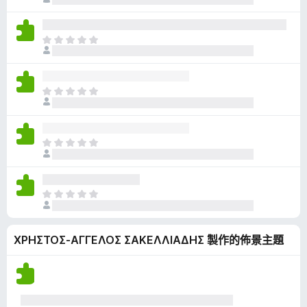
前
分
沒
有
目
評
前
分
沒
有
目
評
前
分
沒
有
目
評
前
分
沒
有
目
評
前
分
沒
ΧΡΗΣΤΟΣ-ΑΓΓΕΛΟΣ ΣΑΚΕΛΛΙΑΔΗΣ 製作的佈景主題
有
評
分