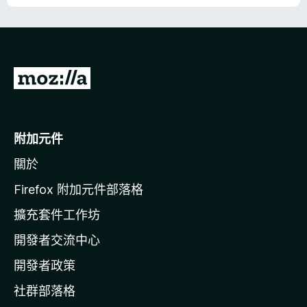
前
沒
有
評
分
前
往
M
o
附加元件
z
關於
i
l
Firefox 附加元件部落格
l
擴充套件工作坊
a
開發者交流中心
官
網
開發者政策
社群部落格