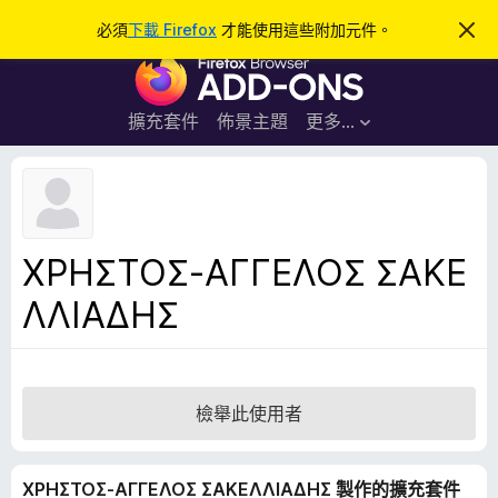
搜
登入
必須
下載 Firefox
才能使用這些附加元件。
忽
略
尋
F
此
通
i
知
r
擴充套件
佈景主題
更多…
e
f
o
x
瀏
ΧΡΗΣΤΟΣ-ΑΓΓΕΛΟΣ ΣΑΚΕ
覽
ΛΛΙΑΔΗΣ
器
附
加
元
件
檢舉此使用者
ΧΡΗΣΤΟΣ-ΑΓΓΕΛΟΣ ΣΑΚΕΛΛΙΑΔΗΣ 製作的擴充套件