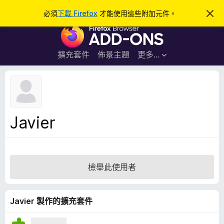
搜
登入
必須
下載 Firefox
才能使用這些附加元件。
忽
略
尋
F
此
通
i
知
r
擴充套件
佈景主題
更多…
e
f
o
x
瀏
Javier
覽
器
附
加
檢舉此使用者
元
件
Javier 製作的擴充套件