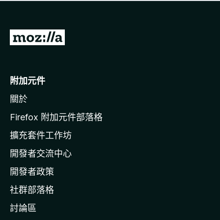
有
評
分
前
往
M
o
附加元件
z
關於
i
l
Firefox 附加元件部落格
l
擴充套件工作坊
a
開發者交流中心
官
網
開發者政策
社群部落格
討論區