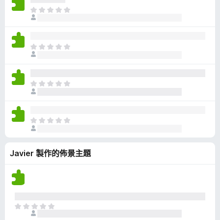
有
目
評
前
分
沒
有
目
評
前
分
沒
有
目
評
前
分
沒
有
目
評
前
分
沒
Javier 製作的佈景主題
有
評
分
目
前